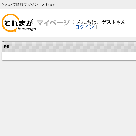
とれたて情報マガジン – とれまが
こんにちは、
ゲスト
さん
[
ログイン
]
PR