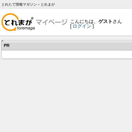
とれたて情報マガジン – とれまが
こんにちは、
ゲスト
さん
[
ログイン
]
PR